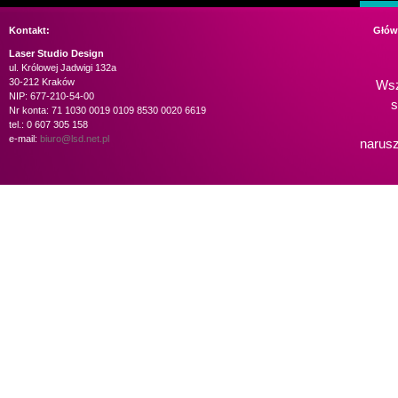
Kontakt:
Głów
Laser Studio Design
ul. Królowej Jadwigi 132a
30-212 Kraków
Wsz
NIP: 677-210-54-00
s
Nr konta: 71 1030 0019 0109 8530 0020 6619
tel.: 0 607 305 158
e-mail:
biuro@lsd.net.pl
narusz